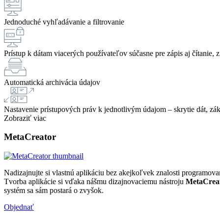
Jednoduché vyhľadávanie a filtrovanie
Prístup k dátam viacerých používateľov súčasne pre zápis aj čítanie,
Automatická archivácia údajov
Nastavenie prístupových práv k jednotlivým údajom – skrytie dát, zák
Zobraziť viac
Meta
Creator
Nadizajnujte si vlastnú aplikáciu bez akejkoľvek znalosti programov
Tvorba aplikácie si vďaka nášmu dizajnovaciemu nástroju
MetaCrea
systém sa sám postará o zvyšok.
Objednať