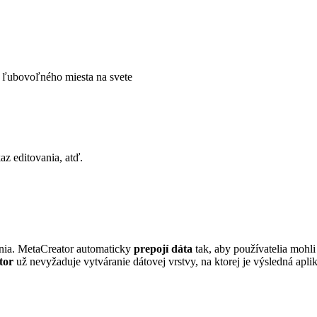
 z ľubovoľného miesta na svete
az editovania, atď.
ania. MetaCreator automaticky
prepojí dáta
tak, aby používatelia mohli
tor
už nevyžaduje vytváranie dátovej vrstvy, na ktorej je výsledná aplik