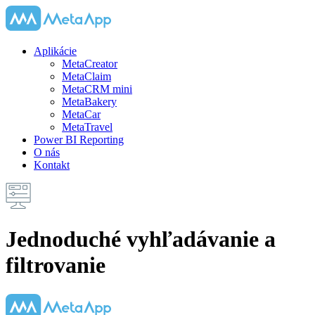
Aplikácie
MetaCreator
MetaClaim
MetaCRM mini
MetaBakery
MetaCar
MetaTravel
Power BI Reporting
O nás
Kontakt
Jednoduché vyhľadávanie a
filtrovanie