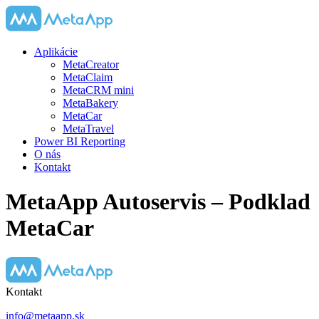
Aplikácie
MetaCreator
MetaClaim
MetaCRM mini
MetaBakery
MetaCar
MetaTravel
Power BI Reporting
O nás
Kontakt
MetaApp Autoservis – Podklad
MetaCar
Kontakt
info@metaapp.sk