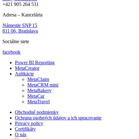
+421 905 264 531
Adresa – Kancelária
Námestie SNP 15
811 06, Bratislava
Sociálne siete
facebook
Power BI Reporting
MetaCreator
Aplikácie
MetaClaim
MetaCRM mini
MetaBakery
MetaCar
MetaTravel
Obchodné podmienky
Ochrana osobných údajov a ich spracovanie
Privacy policy
Certifikáty
O nás