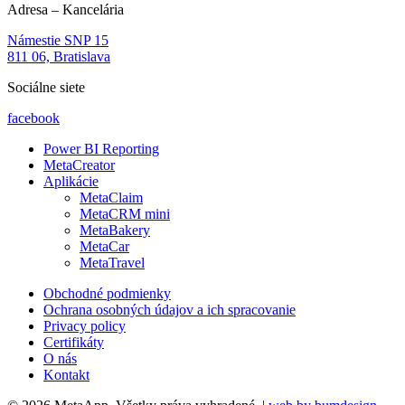
Adresa – Kancelária
Námestie SNP 15
811 06, Bratislava
Sociálne siete
facebook
Power BI Reporting
MetaCreator
Aplikácie
MetaClaim
MetaCRM mini
MetaBakery
MetaCar
MetaTravel
Obchodné podmienky
Ochrana osobných údajov a ich spracovanie
Privacy policy
Certifikáty
O nás
Kontakt