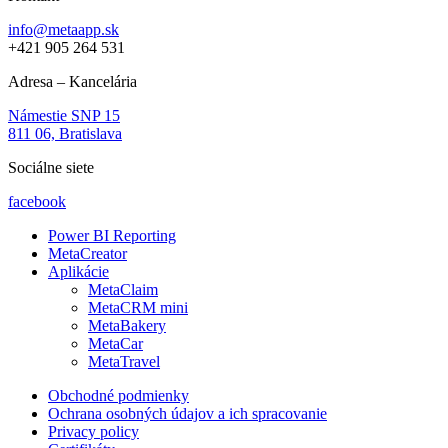
info@metaapp.sk
+421 905 264 531
Adresa – Kancelária
Námestie SNP 15
811 06, Bratislava
Sociálne siete
facebook
Power BI Reporting
MetaCreator
Aplikácie
MetaClaim
MetaCRM mini
MetaBakery
MetaCar
MetaTravel
Obchodné podmienky
Ochrana osobných údajov a ich spracovanie
Privacy policy